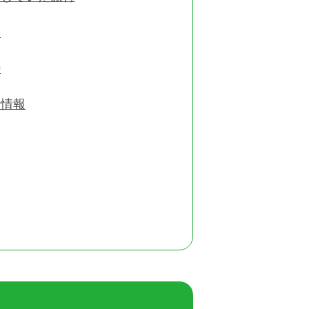
向
待
考情報