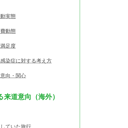
移動実態
消費動態
と満足度
ス感染症に対する考え方
る意向・関心
る来道意向（海外）
画していた旅行