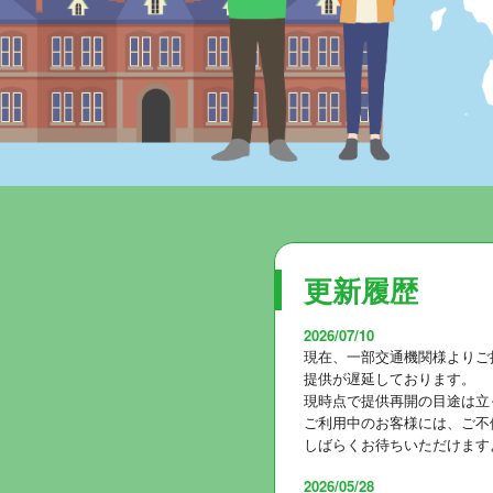
更新履歴
2026/07/10
現在、一部交通機関様よりご提
提供が遅延しております。
現時点で提供再開の目途は立
ご利用中のお客様には、ご不
しばらくお待ちいただけます
2026/05/28