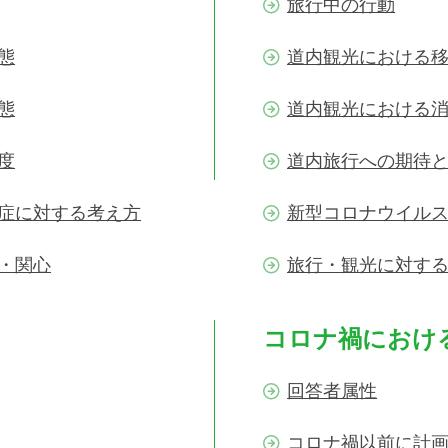
旅行中の行動
態
道内観光における
態
道内観光における
度
道内旅行への期待
症に対する考え方
新型コロナウイル
・関心
旅行・観光に対す
コロナ禍におけ
回答者属性
コロナ禍以前に計